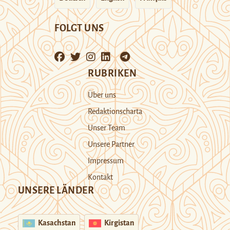
FOLGT UNS
RUBRIKEN
Über uns
Redaktionscharta
Unser Team
Unsere Partner
Impressum
Kontakt
UNSERE LÄNDER
Kasachstan
Kirgistan