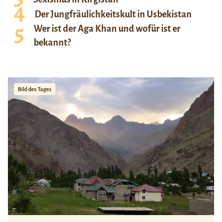
Der Jungfräulichkeitskult in Usbekistan
Wer ist der Aga Khan und wofür ist er
bekannt?
Bild des Tages