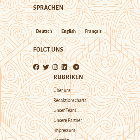
SPRACHEN
Deutsch
English
Français
FOLGT UNS
RUBRIKEN
Über uns
Redaktionscharta
Unser Team
Unsere Partner
Impressum