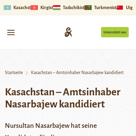
Kasachstan
Kirgistan
Tadschikistan
Turkmenistan
Uigu
Unterstützt uns
Startseite
Kasachstan – Amtsinhaber Nasarbajew kandidiert
Kasachstan – Amtsinhaber
Nasarbajew kandidiert
Nursultan Nasarbajew hat seine