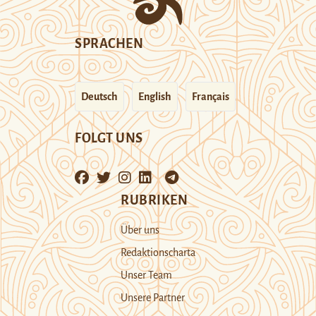
SPRACHEN
Deutsch
English
Français
FOLGT UNS
RUBRIKEN
Über uns
Redaktionscharta
Unser Team
Unsere Partner