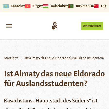
Kasachstan
Kirgistan
Tadschikistan
Turkmenistan
Uigu
Unterstützt uns
Startseite
Ist Almaty das neue Eldorado für Auslandsstudenten?
Ist Almaty das neue Eldorado
für Auslandsstudenten?
Kasachstans „Hauptstadt des Südens“ ist