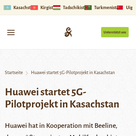
Kasachstan
Kirgistan
Tadschikistan
Turkmenistan
Uigu
Unterstützt uns
Startseite
Huawei startet 5G-Pilotprojekt in Kasachstan
Huawei startet 5G-
Pilotprojekt in Kasachstan
Huawei hat in Kooperation mit Beeline,