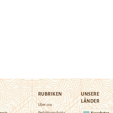
RUBRIKEN
UNSERE
LÄNDER
Über uns
Redaktionscharta