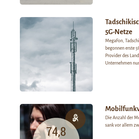
Tadschikisc
5G-Netze
MegaFon, Tadschik
begonnen erste 5G
Provider des Land
Unternehmen n
Mobilfunkv
Die Anzahl der Mo
sank vor allem zw