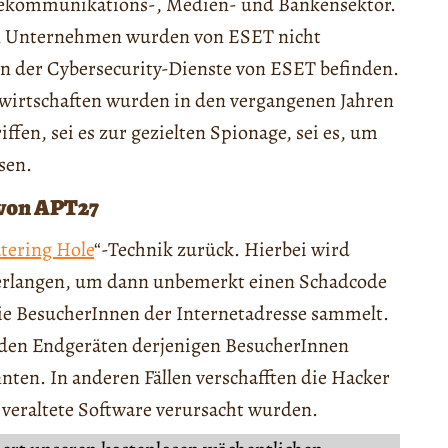
elekommunikations-, Medien- und Bankensektor.
en Unternehmen wurden von ESET nicht
en der Cybersecurity-Dienste von ESET befinden.
kswirtschaften wurden in den vergangenen Jahren
en, sei es zur gezielten Spionage, sei es, um
sen.
 von APT27
tering Hole
“-Technik zurück. Hierbei wird
u erlangen, um dann unbemerkt einen Schadcode
ie BesucherInnen der Internetadresse sammelt.
 den Endgeräten derjenigen BesucherInnen
nnten. In anderen Fällen verschafften die Hacker
h veraltete Software verursacht wurden.