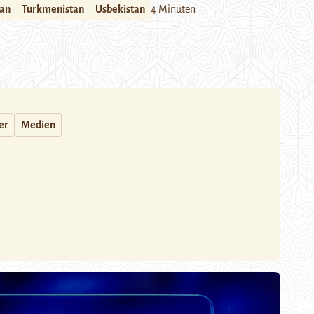
tan
Turkmenistan
Usbekistan
4 Minuten
er
Medien