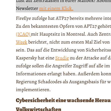
Lust auf Zentralasien in eurer Mailbox? Abonn
Newsletter
mit einem Klick.
FireEye zufolge hat ATP27 bereits mehrere in
Zu den bekanntesten Opfern von APT27
gehört
(ICAO)
mit Hauptsitz in Montreal. Auch Zentral
Week
berichtet, nicht zum ersten Mal Ziel v
sein. Das auf die Entwicklung von Sicherheits
Kaspersky hat eine
Studie
zu der Attacke auf d
zufolge sollen die Angreifer Zugriff auf alle
Informationen erlangt haben. Außerdem konnt
Regierung Schadcodes als Ausgangsbasis für 
implementieren.
Cybersicherheit eine wachsende Heraus
Volkswirtschaften