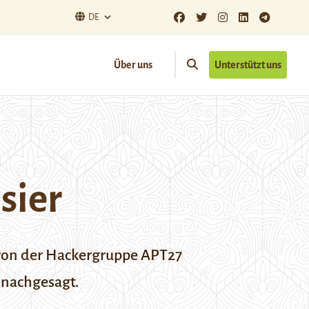
DE
Über uns
Unterstützt uns
sier
von der Hackergruppe APT27
 nachgesagt.