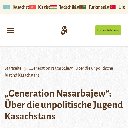
Kasachstan
Kirgistan
Tadschikistan
Turkmenistan
Uigu
Unterstützt uns
Startseite
„Generation Nasarbajew“: Über die unpolitische
Jugend Kasachstans
„Generation Nasarbajew“:
Über die unpolitische Jugend
Kasachstans