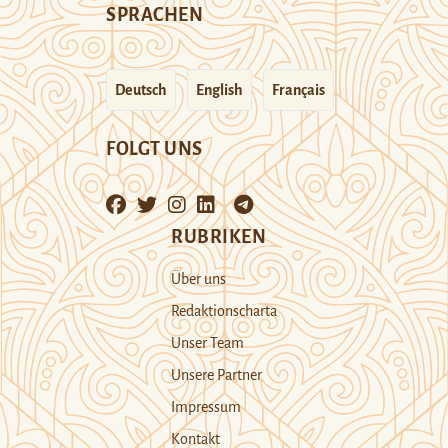
SPRACHEN
Deutsch
English
Français
FOLGT UNS
RUBRIKEN
Über uns
Redaktionscharta
Unser Team
Unsere Partner
Impressum
Kontakt