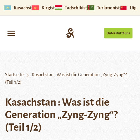
Kasachstan
Kirgistan
Tadschikistan
Turkmenistan
Uigu
Unterstützt uns
Startseite
Kasachstan : Was ist die Generation „Zyng-Zyng“?
(Teil 1/2)
Kasachstan : Was ist die
Generation „Zyng-Zyng“?
(Teil 1/2)