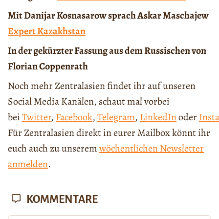
Mit Danijar Kosnasarow sprach Askar Maschajew
Expert Kazakhstan
In der gekürzter Fassung aus dem Russischen von
Florian Coppenrath
Noch mehr Zentralasien findet ihr auf unseren
Social Media Kanälen, schaut mal vorbei
bei
Twitter
,
Facebook
,
Telegram
,
LinkedIn
oder
Inst
Für Zentralasien direkt in eurer Mailbox könnt ihr
euch auch zu unserem
wöchentlichen Newsletter
anmelden
.
KOMMENTARE