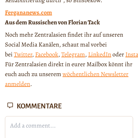
Rehabilitierung durch
“, so Bilisbekow.
Fergananews.com
Aus dem Russischen von Florian Tack
Noch mehr Zentralasien findet ihr auf unseren
Social Media Kanälen, schaut mal vorbei
bei
Twitter
,
Facebook
,
Telegram
,
LinkedIn
oder
Inst
Für Zentralasien direkt in eurer Mailbox könnt ihr
euch auch zu unserem
wöchentlichen Newsletter
anmelden
.
KOMMENTARE