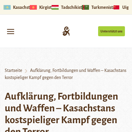
Kasachstan
Kirgistan
Tadschikistan
Turkmenistan
Uigu
Unterstützt uns
Startseite
Aufklärung, Fortbildungen und Waffen – Kasachstans
kostspieliger Kampf gegen den Terror
Aufklärung, Fortbildungen
und Waffen – Kasachstans
kostspieliger Kampf gegen
den Terror