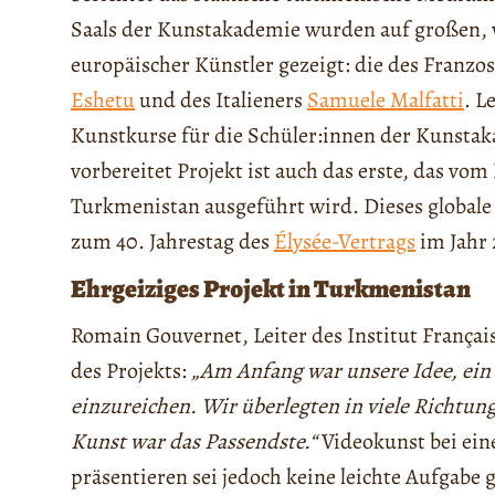
Saals der Kunstakademie wurden auf großen, 
europäischer Künstler gezeigt: die des Franzo
Eshetu
und des Italieners
Samuele Malfatti
. L
Kunstkurse für die Schüler:innen der Kunstak
vorbereitet Projekt ist auch das erste, das vo
Turkmenistan ausgeführt wird. Dieses globale
zum 40. Jahrestag des
Élysée-Vertrags
im Jahr 
Ehrgeiziges Projekt in Turkmenistan
Romain Gouvernet, Leiter des Institut Françai
des Projekts:
„Am Anfang war unsere Idee, ein
einzureichen. Wir überlegten in viele Richtu
Kunst war das Passendste.“
Videokunst bei eine
präsentieren sei jedoch keine leichte Aufgabe