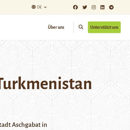
DE
Über uns
Unterstützt uns
 Turkmenistan
adt Aschgabat in