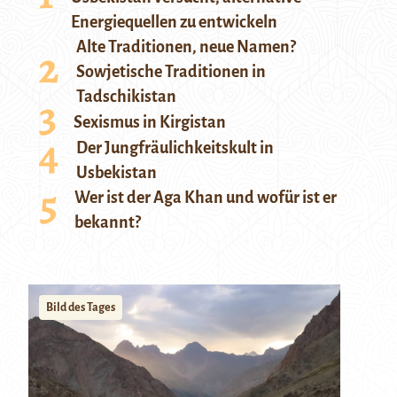
Energiequellen zu entwickeln
Alte Traditionen, neue Namen?
Sowjetische Traditionen in
Tadschikistan
Sexismus in Kirgistan
Der Jungfräulichkeitskult in
Usbekistan
Wer ist der Aga Khan und wofür ist er
bekannt?
Bild des Tages