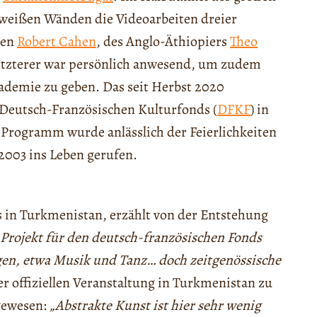
weißen Wänden die Videoarbeiten dreier
sen
Robert Cahen
, des Anglo-Äthiopiers
Theo
etzterer war persönlich anwesend, um zudem
ademie zu geben. Das seit Herbst 2020
m Deutsch-Französischen Kulturfonds (
DFKF
) in
 Programm wurde anlässlich der Feierlichkeiten
2003 ins Leben gerufen.
s in Turkmenistan, erzählt von der Entstehung
 Projekt für den deutsch-französischen Fonds
ngen, etwa Musik und Tanz… doch zeitgenössische
r offiziellen Veranstaltung in Turkmenistan zu
 gewesen:
„Abstrakte Kunst ist hier sehr wenig