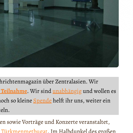
chrichtenmagazin über Zentralasien. Wir
 Teilnahme
. Wir sind
unabhängig
und wollen es
noch so kleine
Spende
helft ihr uns, weiter ein
teln.
en sowie Vorträge und Konzerte veranstaltet,
m
Türkmenmetbugat
. Im Halbdunkel des großen