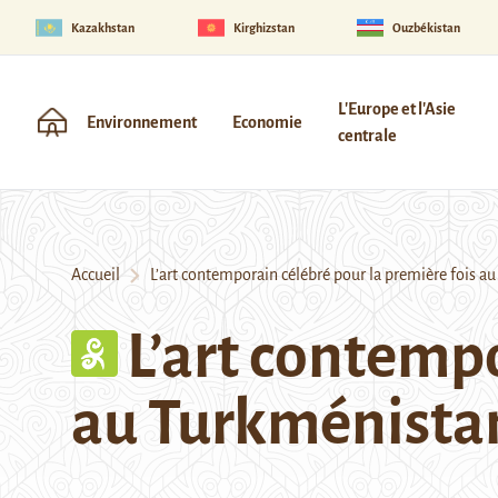
Kazakhstan
Kirghizstan
Ouzbékistan
L'Europe et l'Asie
Environnement
Economie
centrale
Accueil
L’art contemporain célébré pour la première fois a
L’art contempo
au Turkménista