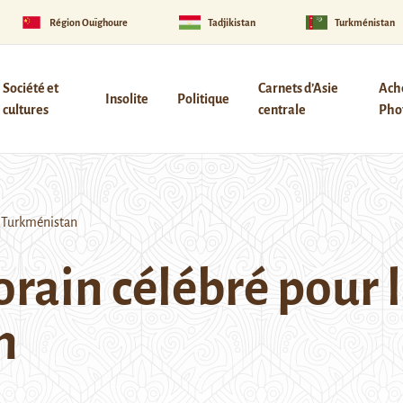
Région Ouïghoure
Tadjikistan
Turkménistan
Société et
Carnets d’Asie
Ach
Insolite
Politique
cultures
centrale
Phot
u Turkménistan
rain célébré pour l
n