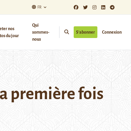
FR
Qui
eter nos
sommes-
S’abonner
Connexion
os du jour
nous
a première fois