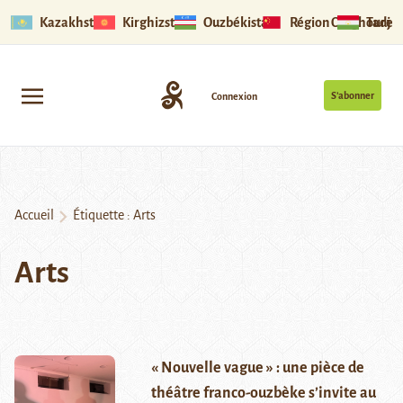
Kazakhstan
Kirghizstan
Ouzbékistan
Région Ouïghoure
Tadjik
S’abonner
Connexion
Accueil
Étiquette :
Arts
Arts
« Nouvelle vague » : une pièce de
théâtre franco-ouzbèke s’invite au