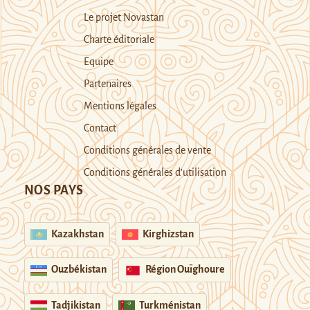
Le projet Novastan
Charte éditoriale
Equipe
Partenaires
Mentions légales
Contact
Conditions générales de vente
Conditions générales d’utilisation
NOS PAYS
Kazakhstan
Kirghizstan
Ouzbékistan
Région Ouïghoure
Tadjikistan
Turkménistan