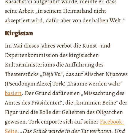
Kasachstan aufgeführt wurde, meinte er, dass
seine Arbeit „in seinem Heimatland nicht
akzeptiert wird, dafür aber von der halben Welt.“
Kirgistan
Im Mai dieses Jahres verbot die Kunst- und
Expertenkommission des kirgisischen
Kulturministeriums die Aufführung des
Theaterstücks „Déjà Vu“, das auf Alischer Nijazows
(Pseudonym Alexej Tork) „Träume werden wahr“
basiert
. Der Grund dafür seien „Missachtung des
Amtes des Präsidenten“, die „krummen Beine“ der
Figur und die Rolle der Geliebten des Oligarchen
gewesen. Tork empörte sich auf seiner
Facebook-
Seite
:
„Das Stück wurde in der Tat verboten. Und