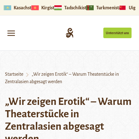
Kasachstan
Kirgistan
Tadschikistan
Turkmenistan
Uigu
Unterstützt uns
Startseite
„Wir zeigen Erotik“ – Warum Theaterstücke in
Zentralasien abgesagt werden
„Wir zeigen Erotik“ – Warum
Theaterstücke in
Zentralasien abgesagt
werden