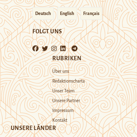
Deutsch
English
Français
FOLGT UNS
RUBRIKEN
Über uns
Redaktionscharta
Unser Team
Unsere Partner
Impressum
Kontakt
UNSERE LÄNDER