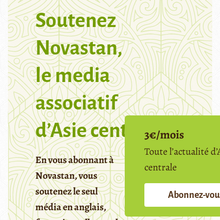
Soutenez
Novastan,
le media
associatif
d’Asie centrale
3€/mois
Toute l’actualité d’
En vous abonnant à
centrale
Novastan, vous
soutenez le seul
Abonnez-vou
média en anglais,