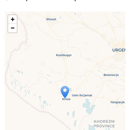
+
−
Travelers' Map is loading...
If you see this after your page is
loaded completely, leafletJS files are
missing.