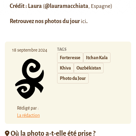
Crédit : Laura
(
@lauramacchiata
, Espagne)
Retrouvez nos photos du jour
ici
.
TAGS
18 septembre 2024
Forteresse
Itchan Kala
Khiva
Ouzbékistan
Photo du Jour
Rédigé par :
La rédaction
Où la photo a-t-elle été prise ?