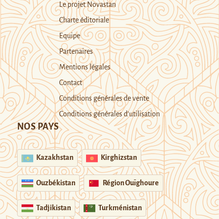
Le projet Novastan
Charte éditoriale
Equipe
Partenaires
Mentions légales
Contact
Conditions générales de vente
Conditions générales d’utilisation
NOS PAYS
Kazakhstan
Kirghizstan
Ouzbékistan
Région Ouïghoure
Tadjikistan
Turkménistan