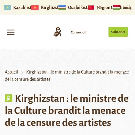
Kazakhstan
Kirghizstan
Ouzbékistan
Région Ouïghoure
Tadjik
S’abonner
Connexion
Accueil
Kirghizstan : le ministre de la Culture brandit la menace
de la censure des artistes
Kirghizstan : le ministre de
la Culture brandit la menace
de la censure des artistes