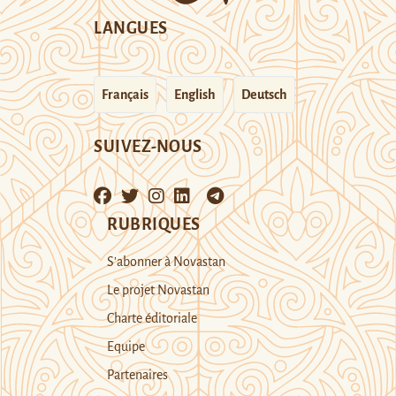
LANGUES
Français
English
Deutsch
SUIVEZ-NOUS
RUBRIQUES
S’abonner à Novastan
Le projet Novastan
Charte éditoriale
Equipe
Partenaires