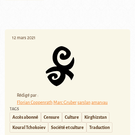
12 mars 2021
Rédigé par :
Florian Coppenrath
Marc Gruber
sarslan
amarvau
TAGS
Accès abonné
Censure
Culture
Kirghizstan
Koural Tchokoïev
Société et culture
Traduction