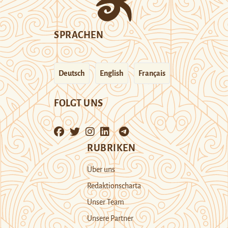
SPRACHEN
Deutsch
English
Français
FOLGT UNS
RUBRIKEN
Über uns
Redaktionscharta
Unser Team
Unsere Partner