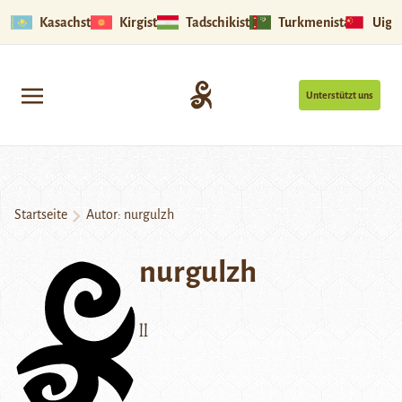
Kasachstan
Kirgistan
Tadschikistan
Turkmenistan
Uigu
Unterstützt uns
Startseite
Autor: nurgulzh
nurgulzh
ll