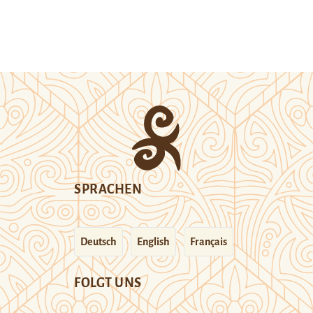
SPRACHEN
Deutsch
English
Français
FOLGT UNS