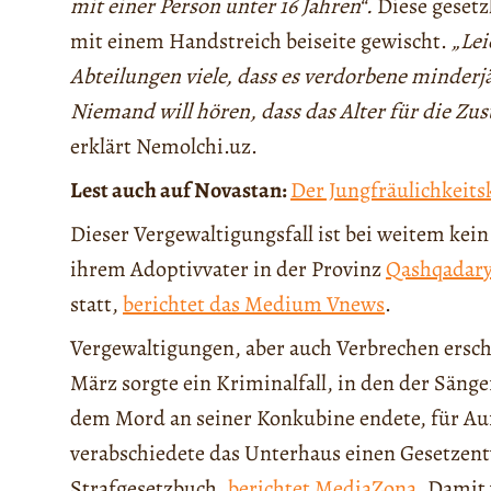
mit einer Person unter 16 Jahren“.
Diese gesetz
mit einem Handstreich beiseite gewischt.
„Lei
Abteilungen viele, dass es verdorbene minderjä
Niemand will hören, dass das Alter für die Zu
erklärt Nemolchi.uz.
Lest auch auf Novastan:
Der Jungfräulichkeits
Dieser Vergewaltigungsfall ist bei weitem kein
ihrem Adoptivvater in der Provinz
Qashqadar
statt,
berichtet das Medium Vnews
.
Vergewaltigungen, aber auch Verbrechen ersch
März sorgte ein Kriminalfall, in den der Säng
dem Mord an seiner Konkubine endete, für Au
verabschiedete das Unterhaus einen Gesetzen
Strafgesetzbuch,
berichtet MediaZona
. Damit