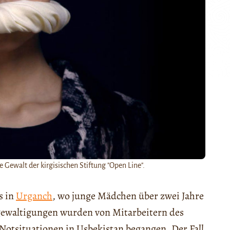
Gewalt der kirgisischen Stiftung "Open Line".
s in
Urganch
, wo junge Mädchen über zwei Jahre
rgewaltigungen wurden von Mitarbeitern des
Notsituationen in Usbekistan begangen. Der Fall