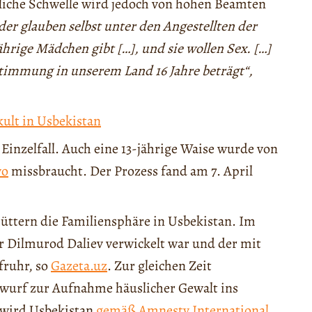
liche Schwelle wird jedoch von hohen Beamten
der glauben selbst unter den Angestellten der
hrige Mädchen gibt […], und sie wollen Sex. […]
stimmung in unserem Land 16 Jahre beträgt“,
kult in Usbekistan
 Einzelfall. Auch eine 13-jährige Waise wurde von
yo
missbraucht. Der Prozess fand am 7. April
üttern die Familiensphäre in Usbekistan. Im
er Dilmurod Daliev verwickelt war und der mit
fruhr, so
Gazeta.uz
. Zur gleichen Zeit
twurf zur Aufnahme häuslicher Gewalt ins
 wird Usbekistan
gemäß Amnesty International