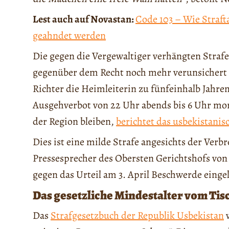
Lest auch auf Novastan:
Code 103 – Wie Strafta
geahndet werden
Die gegen die Vergewaltiger verhängten Straf
gegenüber dem Recht noch mehr verunsichert w
Richter die Heimleiterin zu fünfeinhalb Jahre
Ausgehverbot von 22 Uhr abends bis 6 Uhr mo
der Region bleiben,
berichtet das usbekistani
Dies ist eine milde Strafe angesichts der Verb
Pressesprecher des Obersten Gerichtshofs von
gegen das Urteil am 3. April Beschwerde eingel
Das gesetzliche Mindestalter vom Tis
Das
Strafgesetzbuch der Republik Usbekistan
v