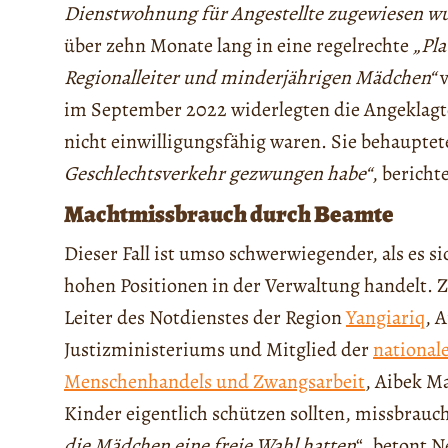
Dienstwohnung für Angestellte zugewiesen w
über zehn Monate lang in eine regelrechte
„Pl
Regionalleiter und minderjährigen Mädchen“
v
im September 2022 widerlegten die Angeklagte
nicht einwilligungsfähig waren. Sie behauptet
Geschlechtsverkehr gezwungen habe“
, bericht
Machtmissbrauch durch Beamte
Dieser Fall ist umso schwerwiegender, als es 
hohen Positionen in der Verwaltung handelt. 
Leiter des Notdienstes der Region
Yangiariq
, 
Justizministeriums und Mitglied der
national
Menschenhandels und Zwangsarbeit
, Aibek M
Kinder eigentlich schützen sollten, missbrauc
die Mädchen eine freie Wahl hatten
“, betont 