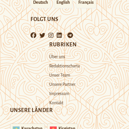
Deutsch
English
Français
FOLGT UNS
RUBRIKEN
Über uns
Redaktionscharta
Unser Team
Unsere Partner
Impressum
Kontakt
UNSERE LÄNDER
Kasachstan
Kirgistan