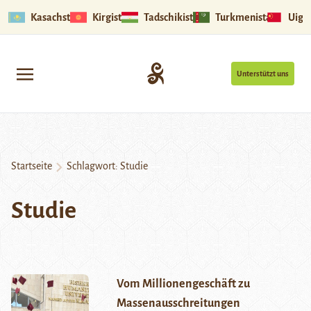
Kasachstan
Kirgistan
Tadschikistan
Turkmenistan
Uigu
Unterstützt uns
Startseite
Schlagwort:
Studie
Studie
Vom Millionengeschäft zu
Massenausschreitungen