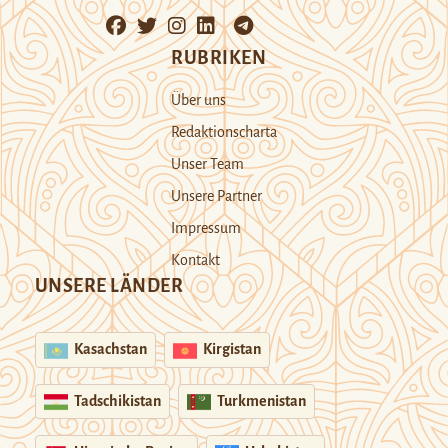
RUBRIKEN
Über uns
Redaktionscharta
Unser Team
Unsere Partner
Impressum
Kontakt
UNSERE LÄNDER
Kasachstan
Kirgistan
Tadschikistan
Turkmenistan