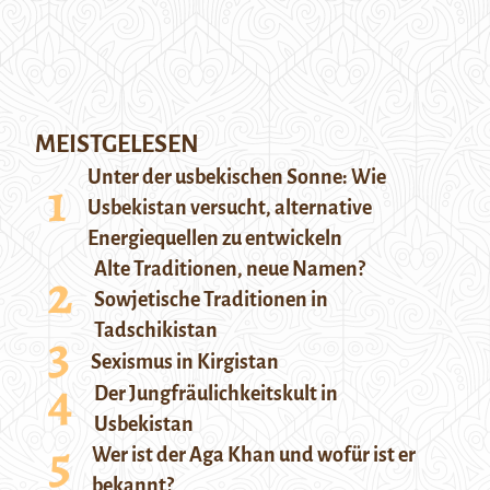
MEISTGELESEN
Unter der usbekischen Sonne: Wie
Usbekistan versucht, alternative
Energiequellen zu entwickeln
Alte Traditionen, neue Namen?
Sowjetische Traditionen in
Tadschikistan
Sexismus in Kirgistan
Der Jungfräulichkeitskult in
Usbekistan
Wer ist der Aga Khan und wofür ist er
bekannt?