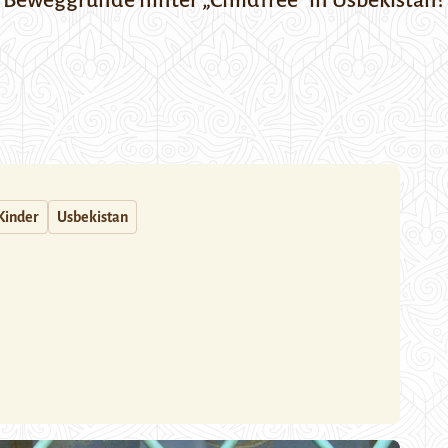
 Beweggründe hinter „Childfree“ in Usbekistan?
Kinder
Usbekistan