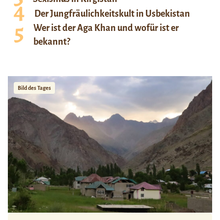
Der Jungfräulichkeitskult in Usbekistan
Wer ist der Aga Khan und wofür ist er
bekannt?
Bild des Tages