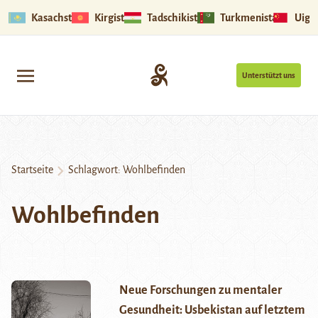
Kasachstan
Kirgistan
Tadschikistan
Turkmenistan
Uigu
Unterstützt uns
Startseite
Schlagwort:
Wohlbefinden
Wohlbefinden
Neue Forschungen zu mentaler
Gesundheit: Usbekistan auf letztem