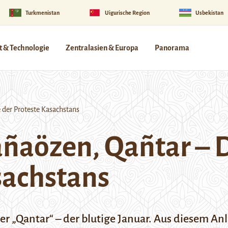
Turkmenistan
Uigurische Region
Usbekistan
 & Technologie
Zentralasien & Europa
Panorama
 der Proteste Kasachstans
añaözen, Qañtar – 
sachstans
er „Qantar“ – der blutige Januar. Aus diesem Anl