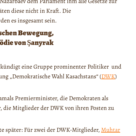
 Nazarbaev dem Parlament ihm alle Gesetze zur
ten diese nicht in Kraft. Die
den es insgesamt sein.
ischen Bewegung,
gödie von Şanyrak
 kündigt eine Gruppe prominenter Politiker und
ng „Demokratische Wahl Kasachstans“ (
DWK
)
damals Premierminister, die Demokraten als
r, die Mitglieder der DWK von ihren Posten zu
te später: Für zwei der DWK-Mitglieder,
Muhtar