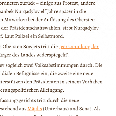
ordneten zurück – einige aus Protest, andere
nbek Nurqadylov elf Jahre später in die
ein Mitwirken bei der Auflösung des Obersten
der Präsidentschaftswahlen, sirbt Nurqadylov
. Laut Polizei ein Selbstmord.
s Obersten Sowjets tritt die
„Versammlung der
 Bürger des Landes widerspiegeln“.
ev sogleich zwei Volksabstimmungen durch. Die
idialen Befugnisse ein, die zweite eine neue
nterstützen den Präsidenten in seinem Vorhaben
ierungspolitischen Alleingang.
fassungsgerichts tritt durch die neue
estehend aus
Mäjilis
(Unterhaus) und Senat. Als