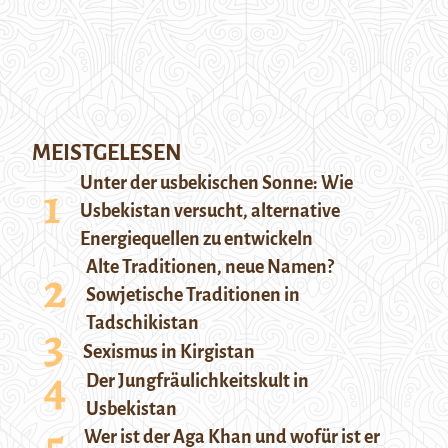
MEISTGELESEN
Unter der usbekischen Sonne: Wie
Usbekistan versucht, alternative
Energiequellen zu entwickeln
Alte Traditionen, neue Namen?
Sowjetische Traditionen in
Tadschikistan
Sexismus in Kirgistan
Der Jungfräulichkeitskult in
Usbekistan
Wer ist der Aga Khan und wofür ist er