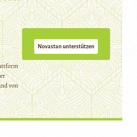
Novastan unterstützen
attform
er
und von