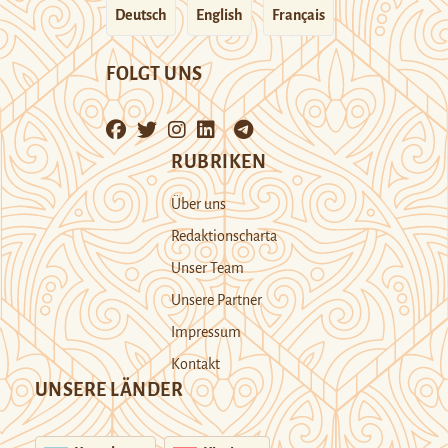
Deutsch
English
Français
FOLGT UNS
RUBRIKEN
Über uns
Redaktionscharta
Unser Team
Unsere Partner
Impressum
Kontakt
UNSERE LÄNDER