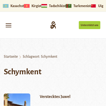
Kasachstan
Kirgistan
Tadschikistan
Turkmenistan
Uigu
Unterstützt uns
Startseite
Schlagwort:
Schymkent
Schymkent
Verstecktes Juwel