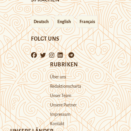
Deutsch
English
Français
FOLGT UNS
RUBRIKEN
Über uns
Redaktionscharta
Unser Team
Unsere Partner
Impressum
Kontakt