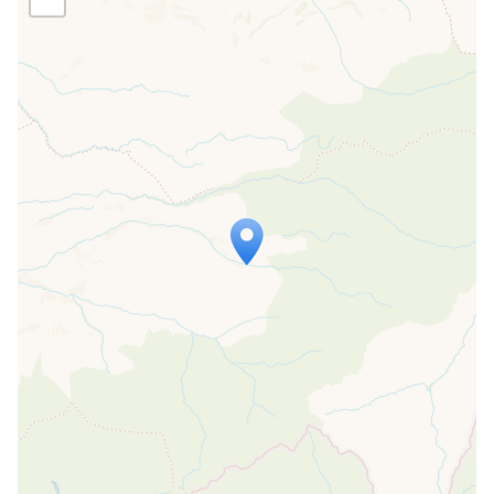
Travelers' Map wird geladen …
Wenn du dies siehst, nachdem deine
Seite vollständig geladen wurde,
fehlen leafletJS-Dateien.