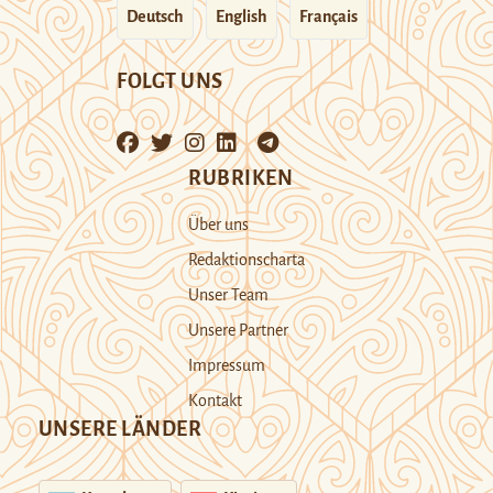
Deutsch
English
Français
FOLGT UNS
RUBRIKEN
Über uns
Redaktionscharta
Unser Team
Unsere Partner
Impressum
Kontakt
UNSERE LÄNDER