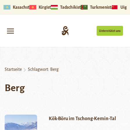
Kasachstan
Kirgistan
Tadschikistan
Turkmenistan
Uigu
Unterstützt uns
Startseite
Schlagwort:
Berg
Berg
Kök-Böru im Tschong-Kemin-Tal