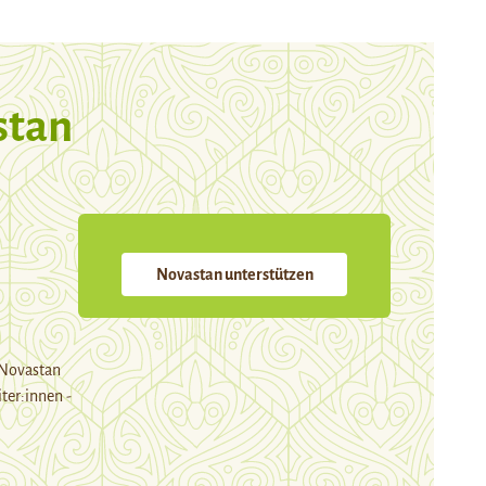
stan
Novastan unterstützen
 Novastan
ter:innen -