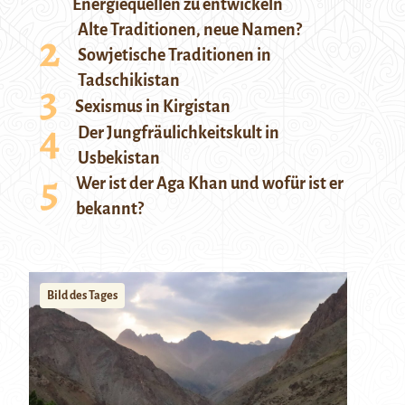
Energiequellen zu entwickeln
Alte Traditionen, neue Namen?
Sowjetische Traditionen in
Tadschikistan
Sexismus in Kirgistan
Der Jungfräulichkeitskult in
Usbekistan
Wer ist der Aga Khan und wofür ist er
bekannt?
Bild des Tages