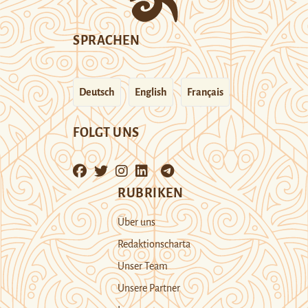
SPRACHEN
Deutsch
English
Français
FOLGT UNS
RUBRIKEN
Über uns
Redaktionscharta
Unser Team
Unsere Partner