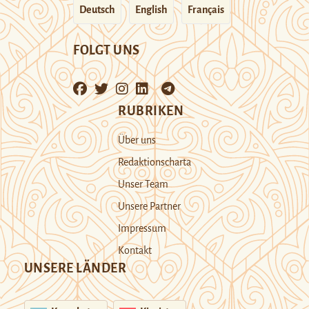
Deutsch
English
Français
FOLGT UNS
RUBRIKEN
Über uns
Redaktionscharta
Unser Team
Unsere Partner
Impressum
Kontakt
UNSERE LÄNDER