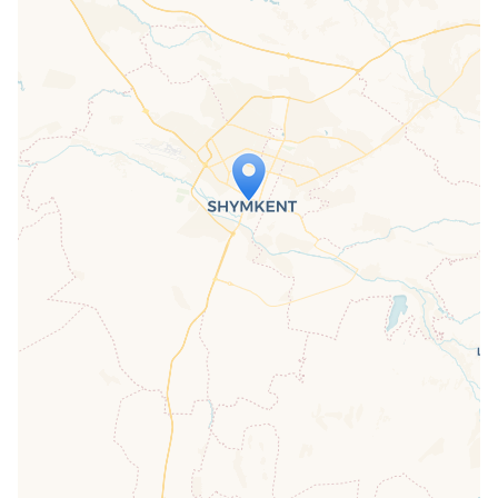
Travelers' Map wird geladen …
Wenn du dies siehst, nachdem deine
Seite vollständig geladen wurde,
fehlen leafletJS-Dateien.