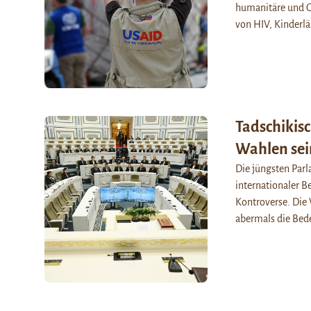
humanitäre und 
von HIV, Kinder
Tadschikis
Wahlen sei
Die jüngsten Par
internationaler 
Kontroverse. Die 
abermals die Be