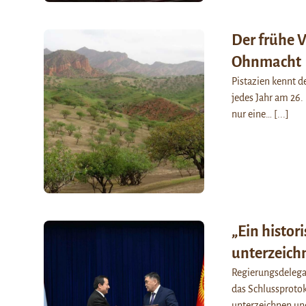
Der frühe Vo
Ohnmacht
Pistazien kennt d
jedes Jahr am 26. 
nur eine…
[...]
„Ein histor
unterzeic
Regierungsdelegat
das Schlussproto
unterzeichnen un