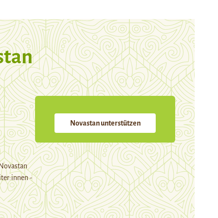
stan
Novastan unterstützen
 Novastan
ter:innen -