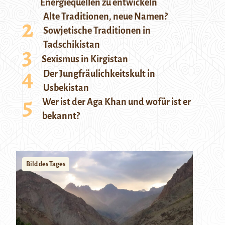
Energiequellen zu entwickeln
Alte Traditionen, neue Namen?
Sowjetische Traditionen in
Tadschikistan
Sexismus in Kirgistan
Der Jungfräulichkeitskult in
Usbekistan
Wer ist der Aga Khan und wofür ist er
bekannt?
Bild des Tages