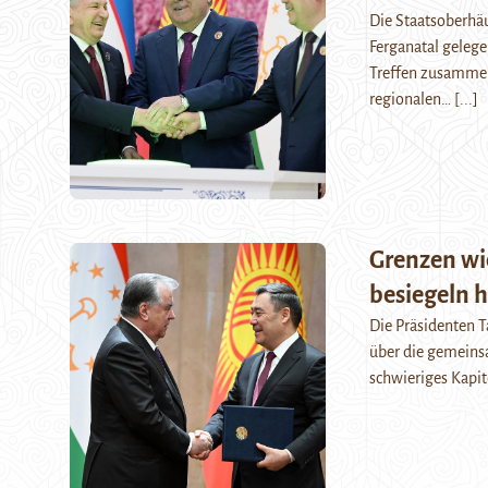
Die Staatsoberhäu
Ferganatal geleg
Treffen zusammeng
regionalen…
[...]
Grenzen wie
besiegeln 
Die Präsidenten 
über die gemeins
schwieriges Kapit