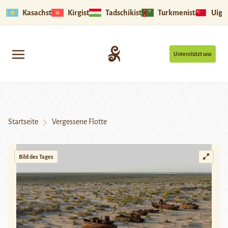
Kasachstan
Kirgistan
Tadschikistan
Turkmenistan
Uigu
Unterstützt uns
Startseite
Vergessene Flotte
Bild des Tages