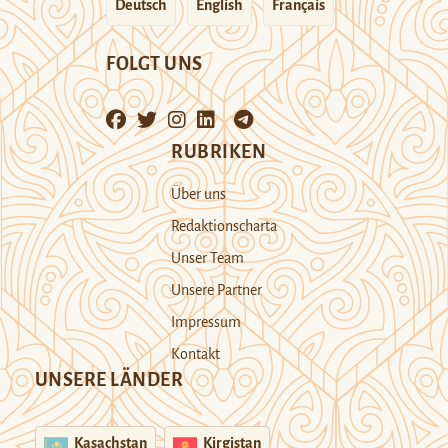
Deutsch
English
Français
FOLGT UNS
RUBRIKEN
Über uns
Redaktionscharta
Unser Team
Unsere Partner
Impressum
Kontakt
UNSERE LÄNDER
Kasachstan
Kirgistan