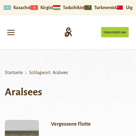
Kasachstan
Kirgistan
Tadschikistan
Turkmenistan
Uigu
Unterstützt uns
Startseite
Schlagwort:
Aralsees
Aralsees
Vergessene Flotte