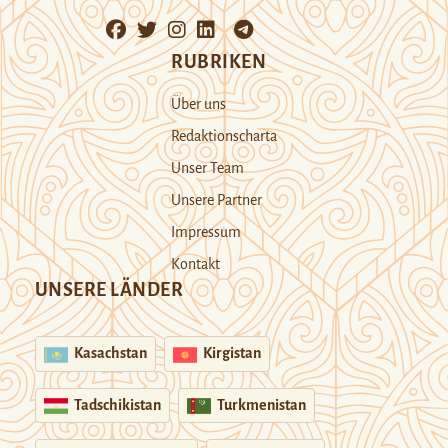
RUBRIKEN
Über uns
Redaktionscharta
Unser Team
Unsere Partner
Impressum
Kontakt
UNSERE LÄNDER
Kasachstan
Kirgistan
Tadschikistan
Turkmenistan