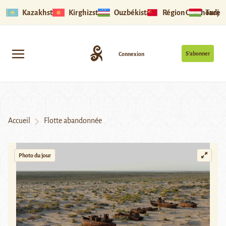
Kazakhstan
Kirghizstan
Ouzbékistan
Région Ouïghoure
Tadjik
S’abonner
Connexion
Accueil
Flotte abandonnée
Photo du jour