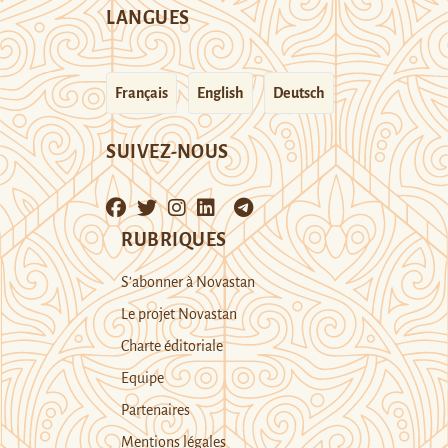
LANGUES
Français
English
Deutsch
SUIVEZ-NOUS
RUBRIQUES
S’abonner à Novastan
Le projet Novastan
Charte éditoriale
Equipe
Partenaires
Mentions légales