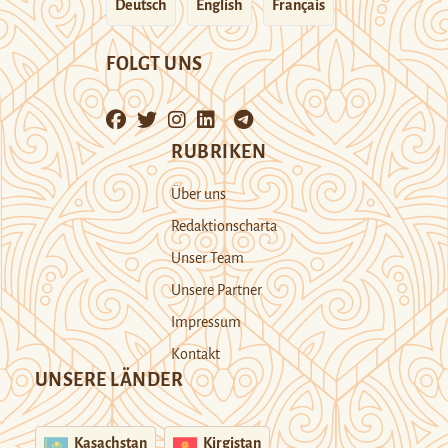
Deutsch
English
Français
FOLGT UNS
RUBRIKEN
Über uns
Redaktionscharta
Unser Team
Unsere Partner
Impressum
Kontakt
UNSERE LÄNDER
Kasachstan
Kirgistan