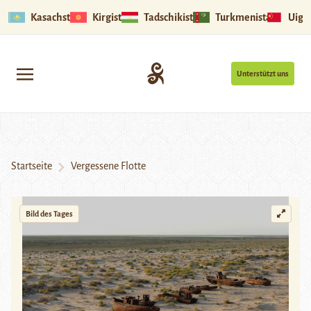
Kasachstan
Kirgistan
Tadschikistan
Turkmenistan
Uigu
Unterstützt uns
Startseite
Vergessene Flotte
Bild des Tages