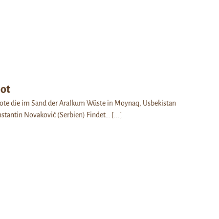
oot
oote die im Sand der Aralkum Wüste in Moynaq, Usbekistan
nstantin Novaković (Serbien) Findet…
[...]