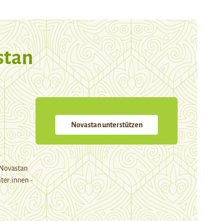
stan
Novastan unterstützen
 Novastan
ter:innen -