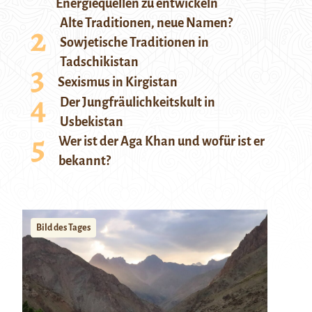
Energiequellen zu entwickeln
Alte Traditionen, neue Namen?
Sowjetische Traditionen in
Tadschikistan
Sexismus in Kirgistan
Der Jungfräulichkeitskult in
Usbekistan
Wer ist der Aga Khan und wofür ist er
bekannt?
Bild des Tages