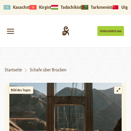
Kasachstan
Kirgistan
Tadschikistan
Turkmenistan
Uigu
Unterstützt uns
Startseite
Schafe über Brücken
Bild des Tages