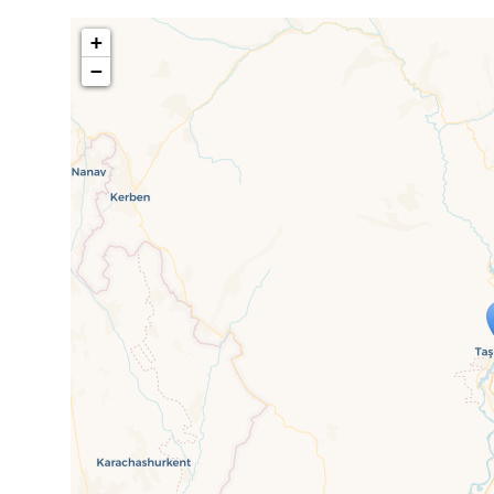
+
−
Travelers' M
If you see this after your page is
mi