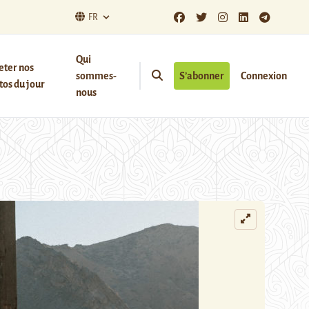
FR
Qui
eter nos
sommes-
S’abonner
Connexion
os du jour
nous