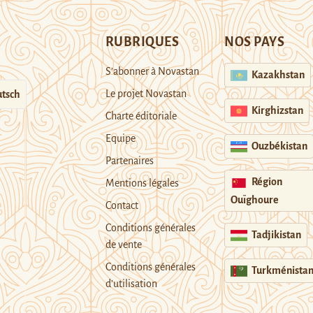
RUBRIQUES
NOS PAYS
S’abonner à Novastan
Kazakhstan
Le projet Novastan
tsch
Kirghizstan
Charte éditoriale
Equipe
Ouzbékistan
Partenaires
Région
Mentions légales
Ouïghoure
Contact
Conditions générales
Tadjikistan
de vente
Conditions générales
Turkménista
d’utilisation