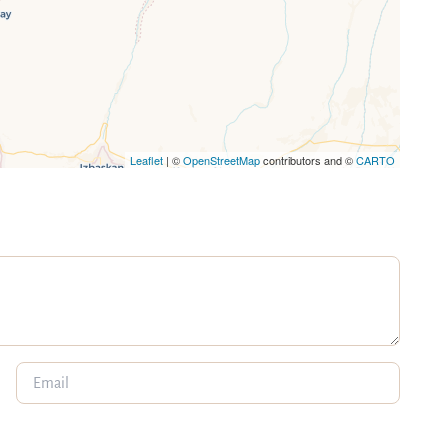
Leaflet
| ©
OpenStreetMap
contributors and ©
CARTO