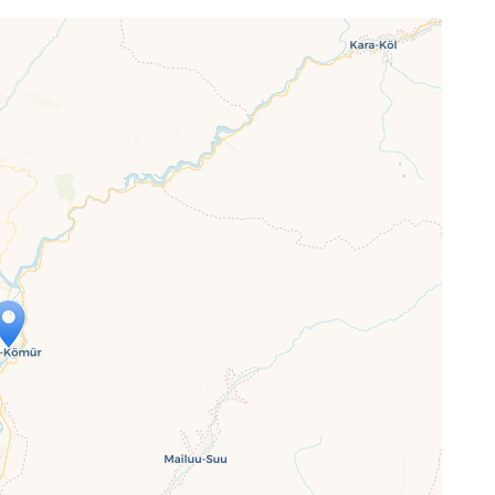
ap is loading...
 loaded completely, leafletJS files are
ssing.