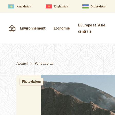
Kazakhstan
Kirghizstan
Ouzbékistan
L'Europe et l'Asie
Environnement
Economie
centrale
Accueil
Pont Capital
Photo du jour