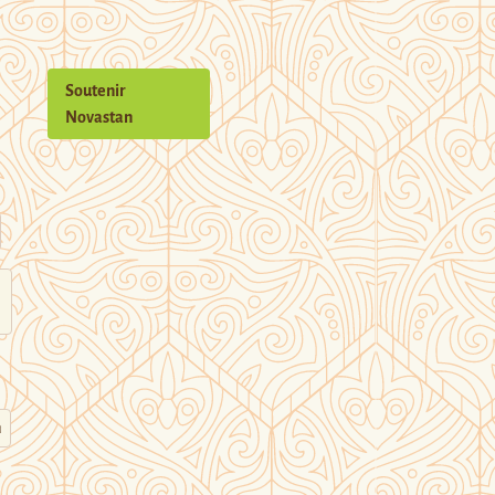
Soutenir
Novastan
n