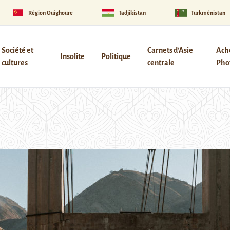
Région Ouïghoure
Tadjikistan
Turkménistan
Société et
Carnets d’Asie
Ach
Insolite
Politique
cultures
centrale
Phot