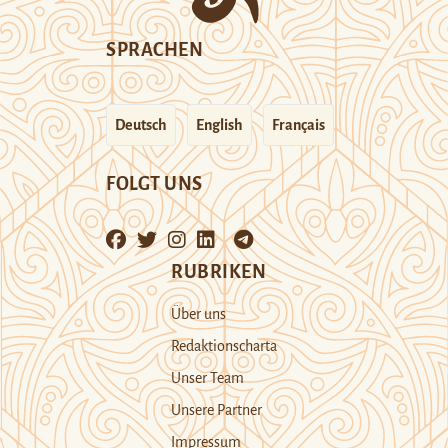
SPRACHEN
Deutsch
English
Français
FOLGT UNS
RUBRIKEN
Über uns
Redaktionscharta
Unser Team
Unsere Partner
Impressum