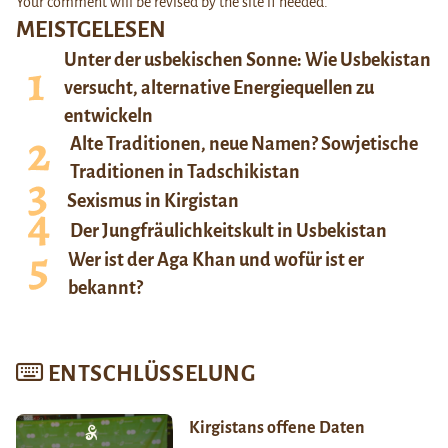
Your comment will be revised by the site if needed.
MEISTGELESEN
Unter der usbekischen Sonne: Wie Usbekistan
versucht, alternative Energiequellen zu
entwickeln
Alte Traditionen, neue Namen? Sowjetische
Traditionen in Tadschikistan
Sexismus in Kirgistan
Der Jungfräulichkeitskult in Usbekistan
Wer ist der Aga Khan und wofür ist er
bekannt?
ENTSCHLÜSSELUNG
Kirgistans offene Daten