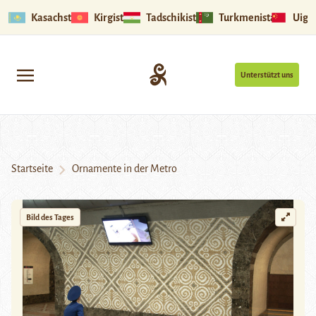
Kasachstan
Kirgistan
Tadschikistan
Turkmenistan
Uigu
Unterstützt uns
Startseite
Ornamente in der Metro
Bild des Tages