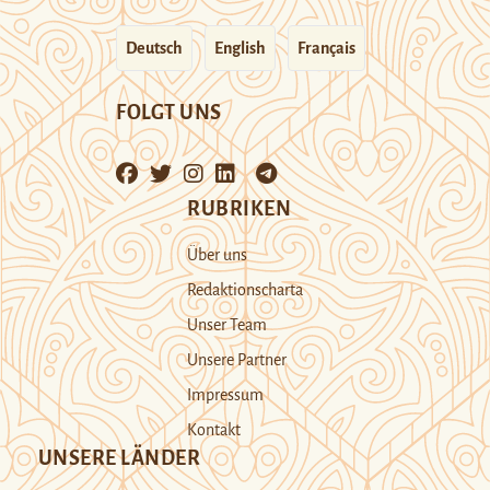
Deutsch
English
Français
FOLGT UNS
RUBRIKEN
Über uns
Redaktionscharta
Unser Team
Unsere Partner
Impressum
Kontakt
UNSERE LÄNDER