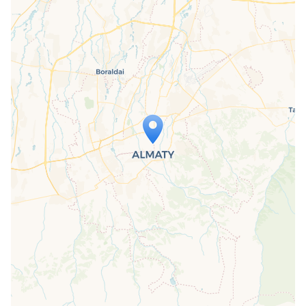
Travelers' Map wird geladen …
Wenn du dies siehst, nachdem deine
Seite vollständig geladen wurde,
fehlen leafletJS-Dateien.