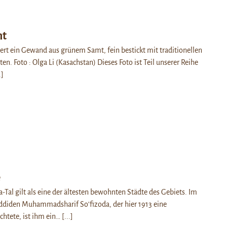
mt
iert ein Gewand aus grünem Samt, fein bestickt mit traditionellen
n. Foto : Olga Li (Kasachstan) Dieses Foto ist Teil unserer Reihe
.]
e
-Tal gilt als eine der ältesten bewohnten Städte des Gebiets. Im
addiden Muhammadsharif Soʻfizoda, der hier 1913 eine
chtete, ist ihm ein…
[...]