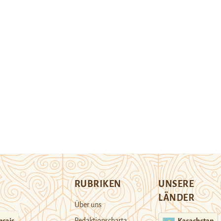
RUBRIKEN
UNSERE
LÄNDER
Über uns
Redaktionscharta