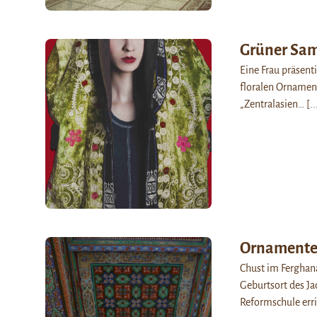
Grüner Sa
Eine Frau präsent
floralen Ornamente
„Zentralasien…
[..
Ornament
Chust im Ferghana
Geburtsort des J
Reformschule erri