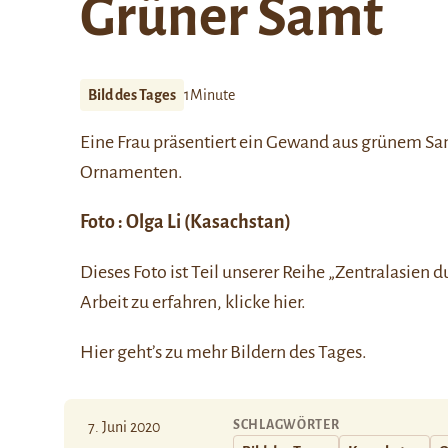
Grüner Samt
Bild des Tages
1Minute
Eine Frau präsentiert ein Gewand aus grünem Samt
Ornamenten.
Foto :
Olga Li
(Kasachstan)
Dieses Foto ist Teil unserer Reihe
„Zentralasien d
Arbeit zu erfahren, klicke
hier
.
Hier
geht’s zu mehr Bildern des Tages.
SCHLAGWÖRTER
7. Juni 2020