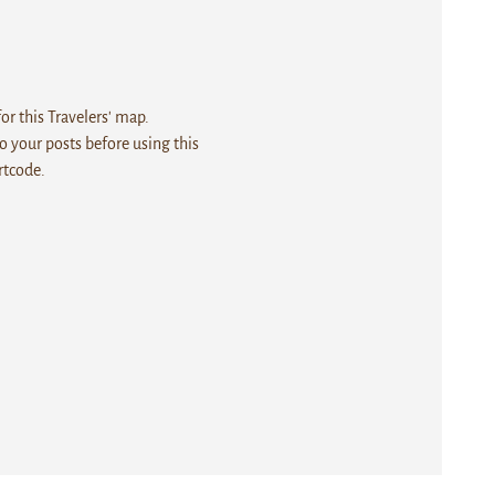
r this Travelers' map.
 your posts before using this
rtcode.