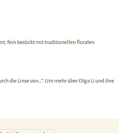
, fein bestickt mit traditionellen floralen
urch die Linse von…“
. Um mehr über Olga Li und ihre