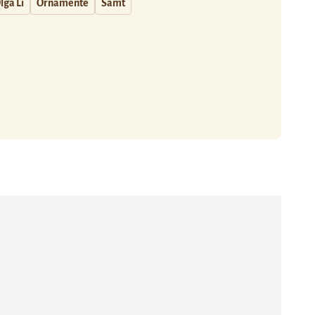
lga Li
Ornamente
Samt