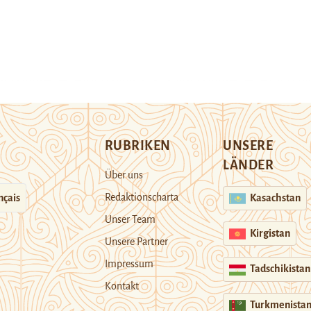
RUBRIKEN
UNSERE
LÄNDER
Über uns
Redaktionscharta
nçais
Kasachstan
Unser Team
Kirgistan
Unsere Partner
Impressum
Tadschikistan
Kontakt
Turkmenista