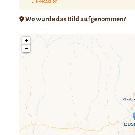
Die Redaktion
Wo wurde das Bild aufgenommen?
+
−
Travelers' Ma
Wenn du dies siehst, nachdem dei
fehlen leaf