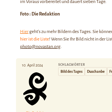
im Voraus vorbereitet und dauert sieben Tage.
Foto :
Die Redaktion
Hier
geht’s zu mehr Bildern des Tages. Sie kön
hier ist die Liste
! Wenn Sie Ihr Bild nicht in der Li
photo@novastan.org
.
SCHLAGWÖRTER
10. April 2024
Bild des Tages
Duschanbe
F