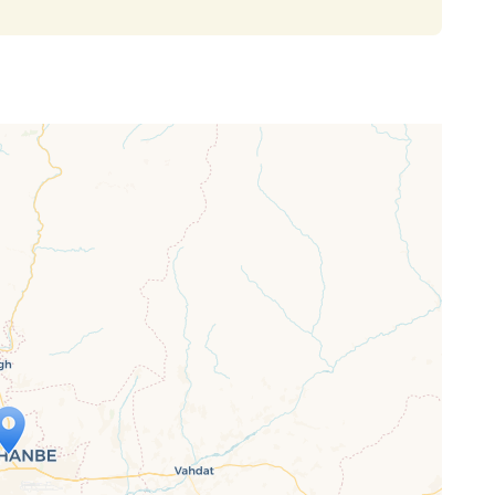
p wird geladen …
ne Seite vollständig geladen wurde,
letJS-Dateien.