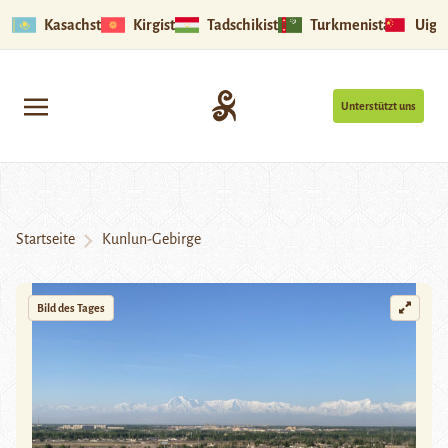
Kasachstan
Kirgistan
Tadschikistan
Turkmenistan
Uigu
Unterstützt uns
Startseite
Kunlun-Gebirge
Bild des Tages