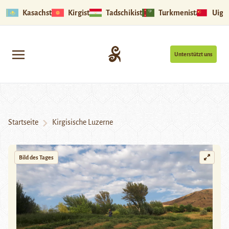
Kasachstan
Kirgistan
Tadschikistan
Turkmenistan
Uigu
Unterstützt uns
Startseite
Kirgisische Luzerne
Bild des Tages