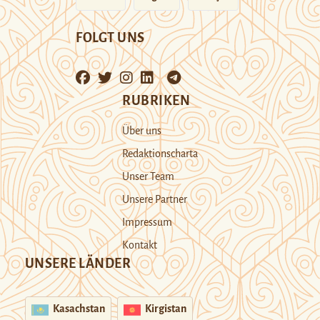
FOLGT UNS
RUBRIKEN
Über uns
Redaktionscharta
Unser Team
Unsere Partner
Impressum
Kontakt
UNSERE LÄNDER
Kasachstan
Kirgistan