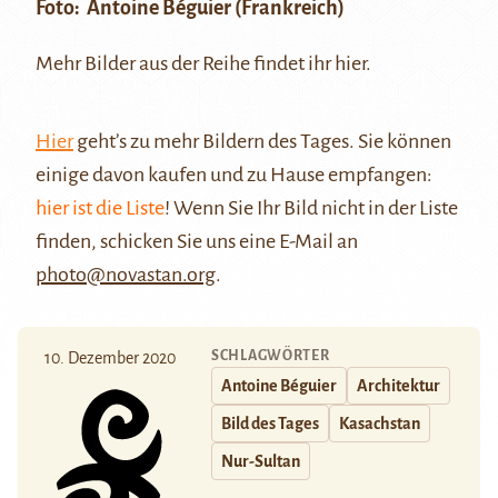
Foto:
Antoine Béguier
(Frankreich)
Mehr Bilder aus der Reihe findet ihr
hier
.
Hier
geht’s zu mehr Bildern des Tages. Sie können
einige davon kaufen und zu Hause empfangen:
hier ist die Liste
! Wenn Sie Ihr Bild nicht in der Liste
finden, schicken Sie uns eine E-Mail an
photo@novastan.org
.
SCHLAGWÖRTER
10. Dezember 2020
Antoine Béguier
Architektur
Bild des Tages
Kasachstan
Nur-Sultan