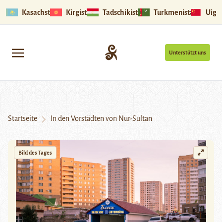
Kasachstan
Kirgistan
Tadschikistan
Turkmenistan
Uigu
Unterstützt uns
Startseite
In den Vorstädten von Nur-Sultan
Bild des Tages