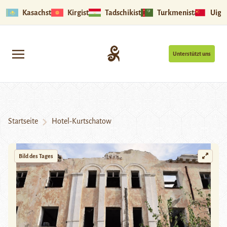
Kasachstan
Kirgistan
Tadschikistan
Turkmenistan
Uigu
Unterstützt uns
Startseite
Hotel-Kurtschatow
Bild des Tages