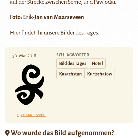
auf der Strecke zwischen
Semej
und
Pawlodar
.
Foto:
Erik-Jan van Maarseveen
Hier
findet ihr unsere Bilder des Tages.
SCHLAGWÖRTER
30. Mai 2018
Bild des Tages
Hotel
Kasachstan
Kurtschatow
ejvmaarseveen
Wo wurde das Bild aufgenommen?