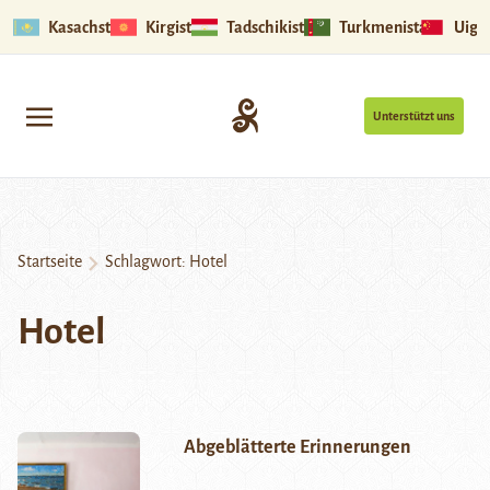
Kasachstan
Kirgistan
Tadschikistan
Turkmenistan
Uigu
Unterstützt uns
Startseite
Schlagwort:
Hotel
Hotel
Abgeblätterte Erinnerungen