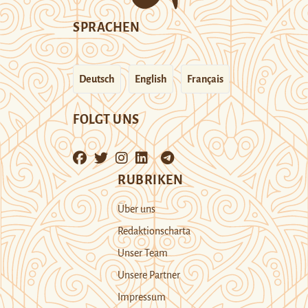
SPRACHEN
Deutsch
English
Français
FOLGT UNS
RUBRIKEN
Über uns
Redaktionscharta
Unser Team
Unsere Partner
Impressum