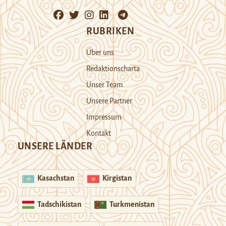
RUBRIKEN
Über uns
Redaktionscharta
Unser Team
Unsere Partner
Impressum
Kontakt
UNSERE LÄNDER
Kasachstan
Kirgistan
Tadschikistan
Turkmenistan