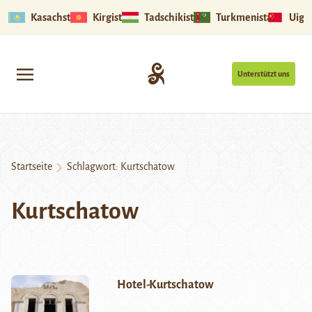
Kasachstan
Kirgistan
Tadschikistan
Turkmenistan
Uigu
Unterstützt uns
Startseite
Schlagwort:
Kurtschatow
Kurtschatow
Hotel-Kurtschatow